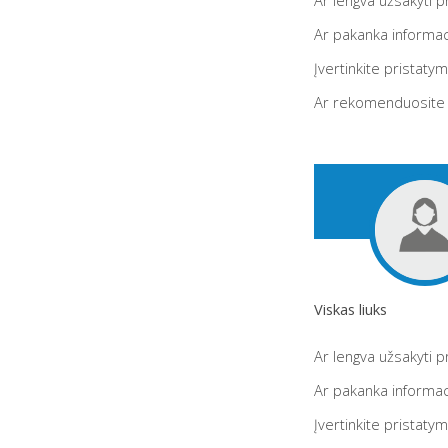
Ar lengva užsakyti 
Ar pakanka informac
Įvertinkite pristaty
Ar rekomenduosite
Viskas liuks
Ar lengva užsakyti 
Ar pakanka informac
Įvertinkite pristaty