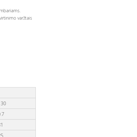
kambariams.
virtinimo varžtais
130
.7
81
25