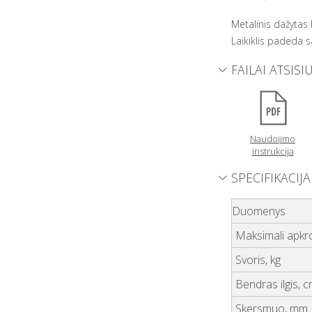
Metalinis dažytas 
Laikiklis padeda sa
FAILAI ATSISI
Naudojimo
instrukcija
SPECIFIKACIJA
Duomenys
Maksimali apkro
Svoris, kg
Bendras ilgis, 
Skersmuo, mm