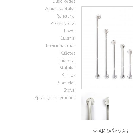
Dušo kėdės
Vonios suoliukai
Ranktūriai
Prekės voniai
Lovos
Čiužiniai
Pozicionavimas
Kušetės
Laipteliai
Staliukai
Širmos
Spintelės
Stovai
Apsaugos priemonės
APRAŠYMAS