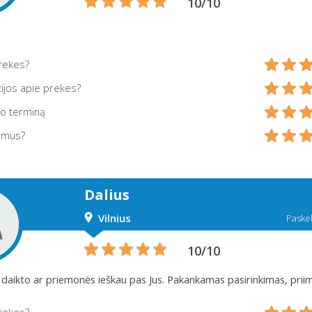
10/10
prekes?
ijos apie prekes?
mo terminą
 mus?
Dalius
Vilnius
Paskel
10/10
 daikto ar priemonės ieškau pas Jus. Pakankamas pasirinkimas, priim