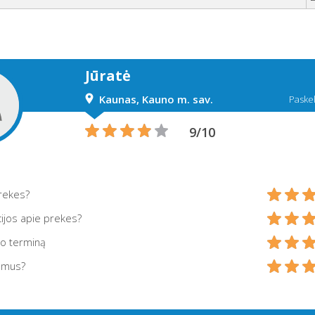
Jūratė
Kaunas, Kauno m. sav.
Paskel
9/10
prekes?
ijos apie prekes?
mo terminą
 mus?