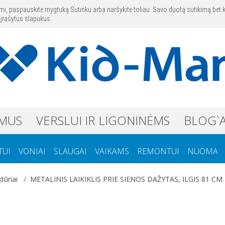
s
Kontaktai
mi, paspauskite mygtuką Sutinku arba naršykite toliau. Savo duotą sutikimą bet 
 įrašytus slapukus.
 MUS
VERSLUI IR LIGONINĖMS
BLOG`
TUI
VONIAI
SLAUGAI
VAIKAMS
REMONTUI
NUOMA
tūriai
METALINIS LAIKIKLIS PRIE SIENOS DAŽYTAS, ILGIS 81 CM