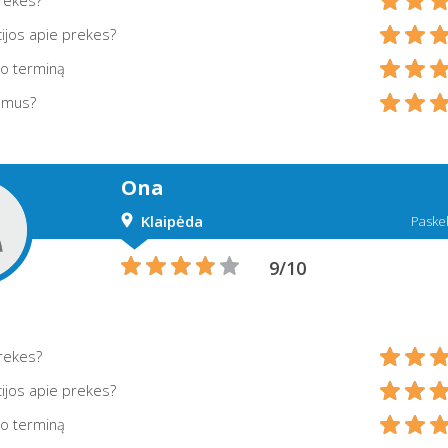
prekes?
ijos apie prekes?
mo terminą
 mus?
Ona
Klaipėda
Paskel
9/10
prekes?
ijos apie prekes?
mo terminą