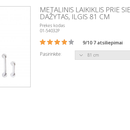
METALINIS LAIKIKLIS PRIE S
DAŽYTAS, ILGIS 81 CM
Prekės kodas
01-54032P
9/10 7 atsiliepimai
Pasirinkite:
81 cm