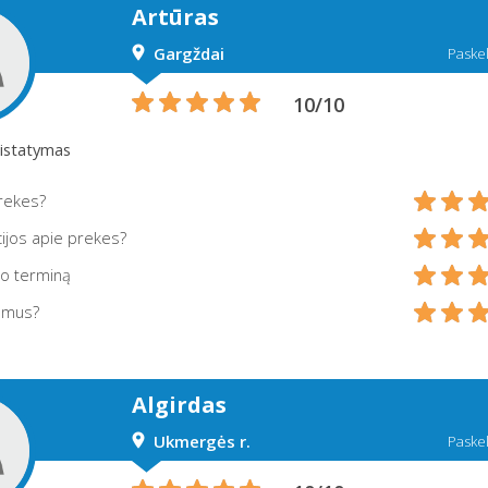
Artūras
Gargždai
Paskel
10/10
ristatymas
prekes?
ijos apie prekes?
mo terminą
 mus?
Algirdas
Ukmergės r.
Paskel