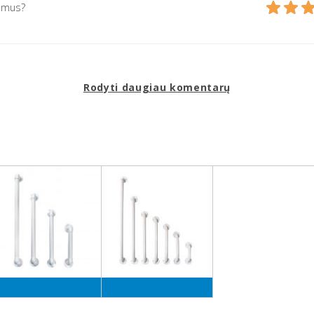
 mus?
Rodyti daugiau komentarų