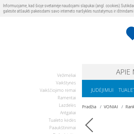
Prisijungti
Registruoti
Informuojame, kad šioje svetainėje naudojami slapukai (angl. cookies).Sutikda
galėsite atšaukti pakeisdami savo interneto naršyklės nustatymus ir ištrindami
APIE
Vežimėliai
Vaikštynės
JUDĖJIMUI
TUALE
Vaikščiojimo rėmai
Ramentai
Lazdelės
Pradžia
VONIAI
Rank
Antgaliai
Tualeto kėdės
Paaukštinimai