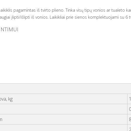
laikiklis pagamintas iš tvirto plieno. Tinka visų tipų vonios ar tualeto 
ugiai įlipti/išlipti iš vonios. Laikikliai prie sienos komplektuojami su 6 t
UNTIMUI
va, kg
0
cm