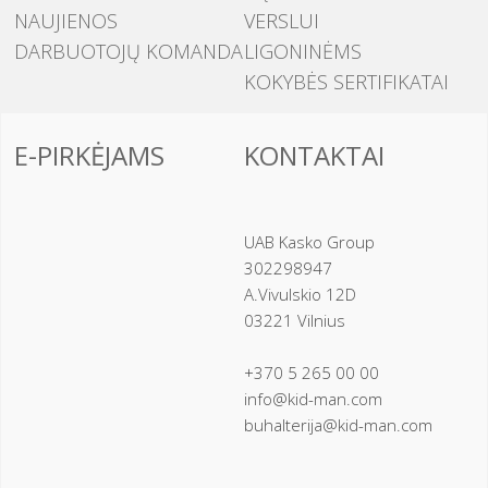
NAUJIENOS
VERSLUI
DARBUOTOJŲ KOMANDA
LIGONINĖMS
KOKYBĖS SERTIFIKATAI
E-PIRKĖJAMS
KONTAKTAI
UAB Kasko Group
302298947
A.Vivulskio 12D
03221 Vilnius
+370 5 265 00 00
info@kid-man.com
buhalterija@kid-man.com