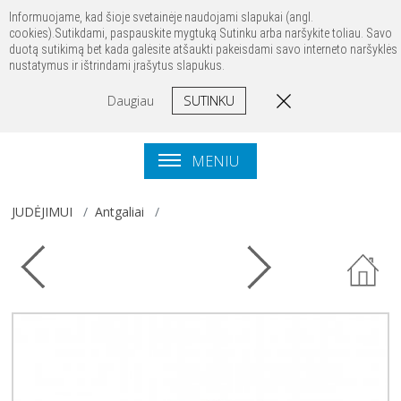
Prisijungti
Registruotis
Kontaktai
Informuojame, kad šioje svetainėje naudojami slapukai (angl.
cookies).Sutikdami, paspauskite mygtuką Sutinku arba naršykite toliau. Savo
duotą sutikimą bet kada galėsite atšaukti pakeisdami savo interneto naršyklės
nustatymus ir ištrindami įrašytus slapukus.
SUTINKU
Daugiau
MENIU
JUDĖJIMUI
Antgaliai