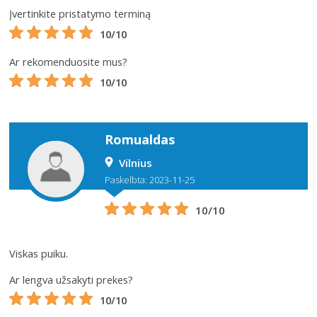
Įvertinkite pristatymo terminą
10/10
Ar rekomenduosite mus?
10/10
Romualdas
Vilnius
Paskelbta: 2023-11-25
10/10
Viskas puiku.
Ar lengva užsakyti prekes?
10/10