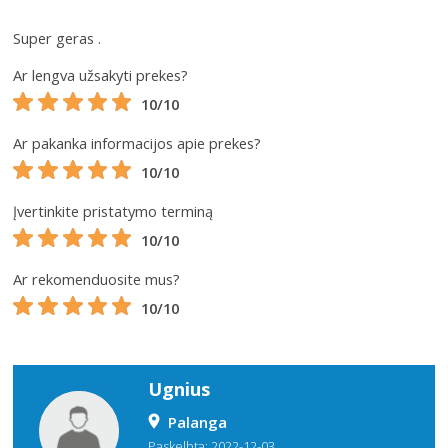
Super geras .
Ar lengva užsakyti prekes?
10/10
Ar pakanka informacijos apie prekes?
10/10
Įvertinkite pristatymo terminą
10/10
Ar rekomenduosite mus?
10/10
Ugnius
Palanga
Paskelbta: 2022-12-03