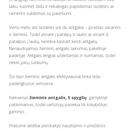
laiku, kuomet slidu ir reikalingas papildomas lazdelės ar
ramento sukibimas su paviršiumi.
Vienu metu ant lazdelės yra du antgaliai – įprastas vasarinis
ir žieminis. Todėl įeinant į patalpą iš lauko ar einant iš
patalpos į lauką, nereikia kaskart keisti antgalių.
Nenaudojamas žieminis antgalis laikomas pakeltoje
padėtyje. Antgalis lengvai uždedamas ir nuimamas, todėl
nekils jokių sunkumų.
Šio tipo žieminis antgalis efektyviausiai tinka ledu
padengtuose vietovėse.
Kiekvienas
žieminis antgalis, 5 spyglių
gamykloje
patikrinamas, todėl vartotoją pasiekia tik kokybiškas
gaminys.
Prašome atidžiai perskaityti naudojimo ir priežiūros