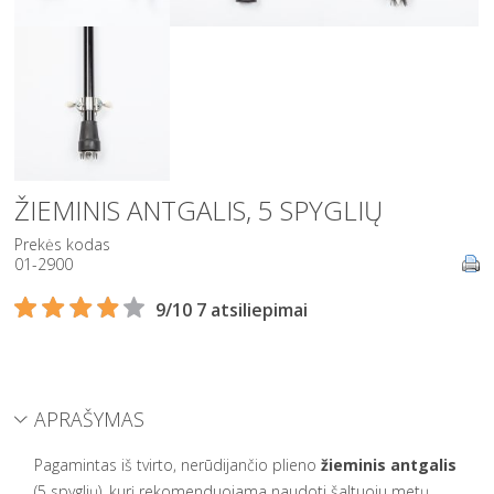
ŽIEMINIS ANTGALIS, 5 SPYGLIŲ
Prekės kodas
01-2900
9/10 7 atsiliepimai
APRAŠYMAS
Pagamintas iš tvirto, nerūdijančio plieno
žieminis antgalis
(5 spyglių), kurį rekomenduojama naudoti šaltuoju metų