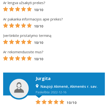
Ar lengva užsakyti prekes?
10/10
Ar pakanka informacijos apie prekes?
10/10
Įvertinkite pristatymo terminą
10/10
Ar rekomenduosite mus?
10/10
Jurgita
Naujoji Akmenė, Akmenės r. sav.
Paskelbta: 2022-12-16
10/10