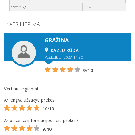
Svoris, kg
0.08
ATSILIEPIMAI
GRAŽINA
KAZLŲ RŪDA
Paskelbta: 2023-11-30
9/10
Vertinu teigiamai
Ar lengva užsakyti prekes?
10/10
Ar pakanka informacijos apie prekes?
9/10