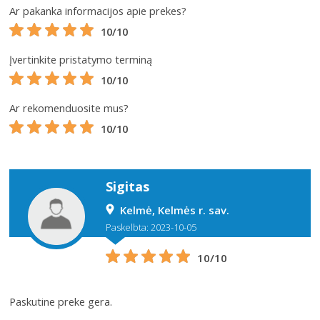
Ar pakanka informacijos apie prekes?
10/10
Įvertinkite pristatymo terminą
10/10
Ar rekomenduosite mus?
10/10
Sigitas
Kelmė, Kelmės r. sav.
Paskelbta: 2023-10-05
10/10
Paskutine preke gera.