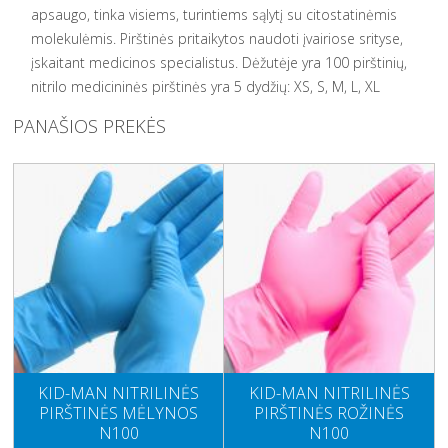
apsaugo, tinka visiems, turintiems sąlytį su citostatinėmis
molekulėmis. Pirštinės pritaikytos naudoti įvairiose srityse,
įskaitant medicinos specialistus. Dėžutėje yra 100 pirštinių,
nitrilo medicininės pirštinės yra 5 dydžių: XS, S, M, L, XL
PANAŠIOS PREKĖS
KID-MAN NITRILINĖS
KID-MAN NITRILINĖS
PIRŠTINĖS MĖLYNOS
PIRŠTINĖS ROŽINĖS
N100
N100