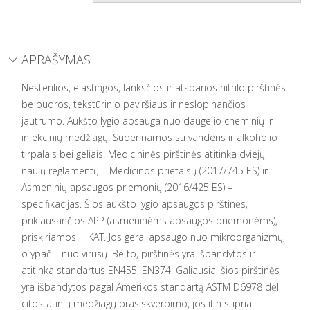
APRAŠYMAS
Nesterilios, elastingos, lanksčios ir atsparios nitrilo pirštinės
be pudros, tekstūrinio paviršiaus ir neslopinančios
jautrumo. Aukšto lygio apsauga nuo daugelio cheminių ir
infekcinių medžiagų. Suderinamos su vandens ir alkoholio
tirpalais bei geliais. Medicininės pirštinės atitinka dviejų
naujų reglamentų – Medicinos prietaisų (2017/745 ES) ir
Asmeninių apsaugos priemonių (2016/425 ES) –
specifikacijas. Šios aukšto lygio apsaugos pirštinės,
priklausančios APP (asmeninėms apsaugos priemonėms),
priskiriamos III KAT. Jos gerai apsaugo nuo mikroorganizmų,
o ypač – nuo virusų. Be to, pirštinės yra išbandytos ir
atitinka standartus EN455, EN374. Galiausiai šios pirštinės
yra išbandytos pagal Amerikos standartą ASTM D6978 dėl
citostatinių medžiagų prasiskverbimo, jos itin stipriai