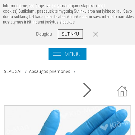
Prisijungti
Registruotis
Kontaktai
Informuojame, kad šioje svetainėje naudojami slapukai (angl.
cookies).Sutikdami, paspauskite mygtuką Sutinku arba naršykite toliau. Savo
duotą sutikimą bet kada galėsite atšaukti pakeisdami savo interneto naršyklės
nustatymus ir ištrindami įrašytus slapukus.
SUTINKU
Daugiau
MENIU
SLAUGAI
Apsaugos priemonės