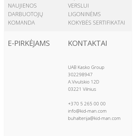
NAUJIENOS
VERSLUI
DARBUOTOJŲ
LIGONINĖMS
KOMANDA
KOKYBĖS SERTIFIKATAI
E-PIRKĖJAMS
KONTAKTAI
UAB Kasko Group
302298947
A.Vivulskio 12D
03221 Vilnius
+370 5 265 00 00
info@kid-man.com
buhalterija@kid-man.com