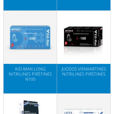
KID-MAN LONG
JUODOS VIENKARTINĖS
NITRILINĖS PIRŠTINĖS
NITRILINĖS PIRŠTINĖS
N100