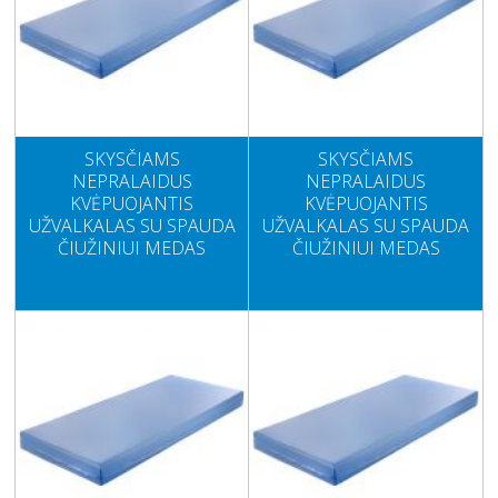
SKYSČIAMS
SKYSČIAMS
NEPRALAIDUS
NEPRALAIDUS
KVĖPUOJANTIS
KVĖPUOJANTIS
UŽVALKALAS SU SPAUDA
UŽVALKALAS SU SPAUDA
ČIUŽINIUI MEDAS
ČIUŽINIUI MEDAS