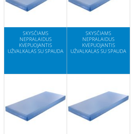
SKYSČIAMS
SKYSČIAMS
NEPRALAIDUS
NEPRALAIDUS
KVĖPUOJANTIS
KVĖPUOJANTIS
UŽVALKALAS SU SPAUDA
UŽVALKALAS SU SPAUDA