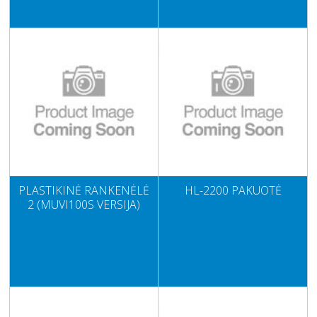
PLASTIKINĖ RANKENĖLĖ
HL-2200 PAKUOTĖ
2 (MUVI100S VERSIJA)