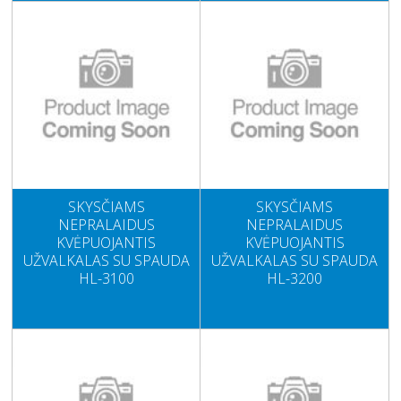
SKYSČIAMS
SKYSČIAMS
NEPRALAIDUS
NEPRALAIDUS
KVĖPUOJANTIS
KVĖPUOJANTIS
UŽVALKALAS SU SPAUDA
UŽVALKALAS SU SPAUDA
HL-3100
HL-3200