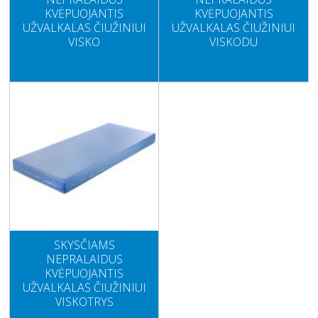
KVĖPUOJANTIS
KVĖPUOJANTIS
UŽVALKALAS ČIUŽINIUI
UŽVALKALAS ČIUŽINIUI
VISKO
VISKODU
SKYSČIAMS
NEPRALAIDUS
KVĖPUOJANTIS
UŽVALKALAS ČIUŽINIUI
VISKOTRYS