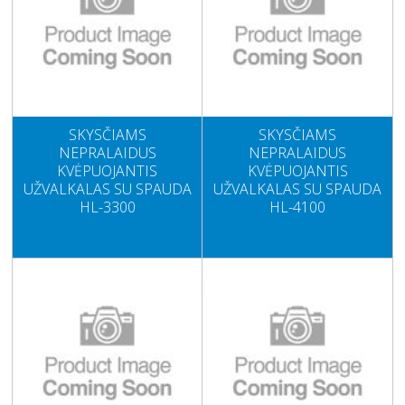
SKYSČIAMS
SKYSČIAMS
NEPRALAIDUS
NEPRALAIDUS
KVĖPUOJANTIS
KVĖPUOJANTIS
UŽVALKALAS SU SPAUDA
UŽVALKALAS SU SPAUDA
HL-3300
HL-4100