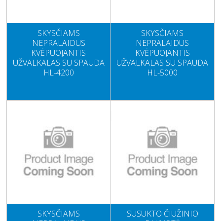
SKYSČIAMS
SKYSČIAMS
NEPRALAIDUS
NEPRALAIDUS
KVĖPUOJANTIS
KVĖPUOJANTIS
UŽVALKALAS SU SPAUDA
UŽVALKALAS SU SPAUDA
HL-4200
HL-5000
SKYSČIAMS
SUSUKTO ČIUŽINIO