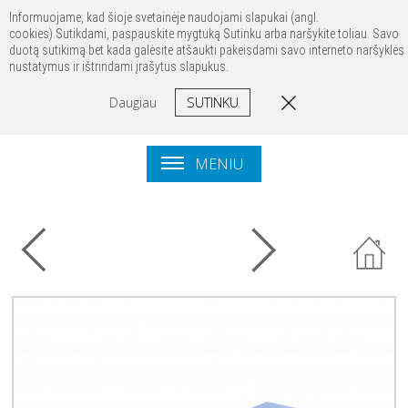
Prisijungti
Registruotis
Kontaktai
Informuojame, kad šioje svetainėje naudojami slapukai (angl.
cookies).Sutikdami, paspauskite mygtuką Sutinku arba naršykite toliau. Savo
duotą sutikimą bet kada galėsite atšaukti pakeisdami savo interneto naršyklės
nustatymus ir ištrindami įrašytus slapukus.
SUTINKU
Daugiau
MENIU