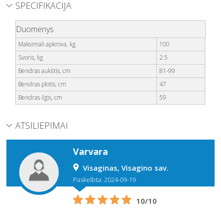
SPECIFIKACIJA
Duomenys
Maksimali apkrova, kg
100
Svoris, kg
2.5
Bendras aukštis, cm
81-99
Bendras plotis, cm
47
Bendras ilgis, cm
59
ATSILIEPIMAI
Varvara
Visaginas, Visagino sav.
Paskelbta: 2024-09-19
10/10