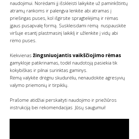
naudojimui. Norėdami jį išskleisti laikykite už paminkštintų
atramų rankoms ir palengva lenkite abi atramas į
priešingas puses, kol išgirsite spragtelėjimą ir rėmas
įgaus pusapvalę formą. Suskleisdami rėmą nuspauskite
viršuje esantį plastmasinį laikiklį ir užlenkite į vidų abi
rėmo puses.
žingsniuojantis vaikščiojimo rėmas
Kiekvienas
gamykloje patikrinamas, todėl naudotoją pasiekia tik
kokybiškas ir pilnai surinktas gaminys.
Rėmą valykite drėgnu skudurėliu, nenaudokite agresyvių
valymo priemonių ir tirpiklių.
Prašome atidžiai perskaityti naudojimo ir priežiūros
instrukciją bei rekomendacijas Jūsų saugumui!