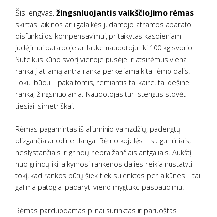
Šis lengvas,
žingsniuojantis vaikščiojimo rėmas
skirtas laikinos ar ilgalaikės judamojo-atramos aparato
disfunkcijos kompensavimui, pritaikytas kasdieniam
judėjimui patalpoje ar lauke naudotojui iki 100 kg svorio.
Sutelkus kūno svorį vienoje pusėje ir atsirėmus viena
ranka į atramą antra ranka perkeliama kita rėmo dalis.
Tokiu būdu – pakaitomis, remiantis tai kaire, tai dešine
ranka, žingsniuojama. Naudotojas turi stengtis stovėti
tiesiai, simetriškai.
Rėmas pagamintas iš aliuminio vamzdžių, padengtų
blizgančia anodine danga. Rėmo kojelės – su guminiais,
neslystančiais ir grindų nebraižančiais antgaliais. Aukštį
nuo grindų iki laikymosi rankenos dalies reikia nustatyti
tokį, kad rankos būtų šiek tiek sulenktos per alkūnes – tai
galima patogiai padaryti vieno mygtuko paspaudimu.
Rėmas parduodamas pilnai surinktas ir paruoštas