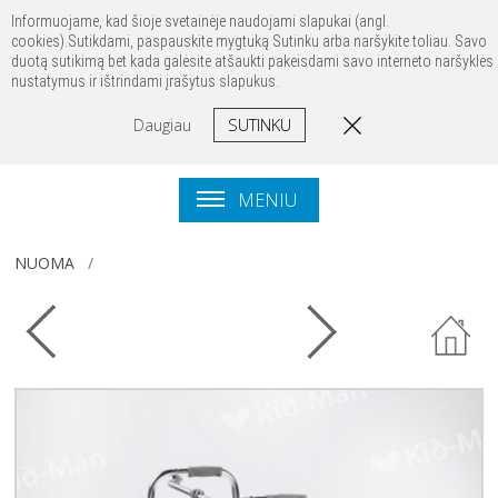
Prisijungti
Registruotis
Kontaktai
Informuojame, kad šioje svetainėje naudojami slapukai (angl.
cookies).Sutikdami, paspauskite mygtuką Sutinku arba naršykite toliau. Savo
duotą sutikimą bet kada galėsite atšaukti pakeisdami savo interneto naršyklės
nustatymus ir ištrindami įrašytus slapukus.
SUTINKU
Daugiau
MENIU
NUOMA