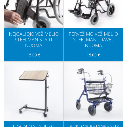
NEĮGALIOJO VEŽIMĖLIO
PERVEŽIMO VEŽIMĖLIO
STEELMAN START
STEELMAN TRAVEL
NUOMA
NUOMA
15.00 €
15.00 €
LIGONIO STALIUKO
LAUKO VAIKŠTYNĖS SU 4