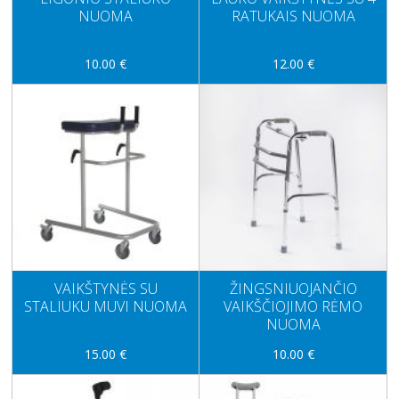
NUOMA
RATUKAIS NUOMA
10.00 €
12.00 €
VAIKŠTYNĖS SU
ŽINGSNIUOJANČIO
STALIUKU MUVI NUOMA
VAIKŠČIOJIMO RĖMO
NUOMA
15.00 €
10.00 €