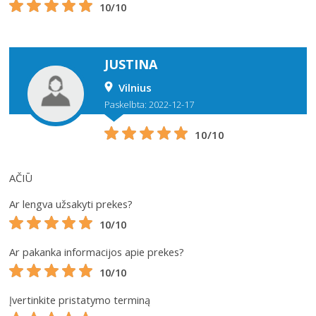
10/10
JUSTINA
Vilnius
Paskelbta: 2022-12-17
10/10
AČIŪ
Ar lengva užsakyti prekes?
10/10
Ar pakanka informacijos apie prekes?
10/10
Įvertinkite pristatymo terminą