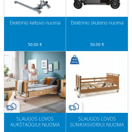
Elektrinio keltuvo nuoma
Elektrinio skuterio nuoma
50.00 €
50.00 €
SLAUGOS LOVOS
SLAUGOS LOVOS
AUKŠTAŪGIUI NUOMA
SUNKIASVORIUI NUOMA