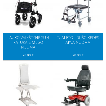
LAUKO VAIKŠTYNĖ SU 4
TUALETO - DUŠO KĖDĖS
RATUKAIS MEGO
AKVA NUOMA
NUOMA
20.00 €
20.00 €