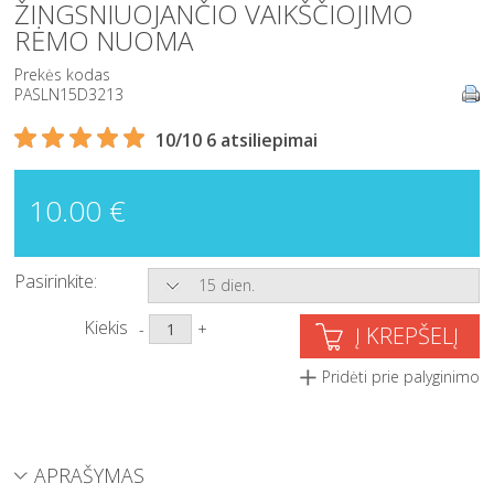
ŽINGSNIUOJANČIO VAIKŠČIOJIMO
RĖMO NUOMA
Prekės kodas
PASLN15D3213
10/10 6 atsiliepimai
10.00 €
Pasirinkite:
15 dien.
Kiekis
-
+
Į KREPŠELĮ
Pridėti prie palyginimo
APRAŠYMAS