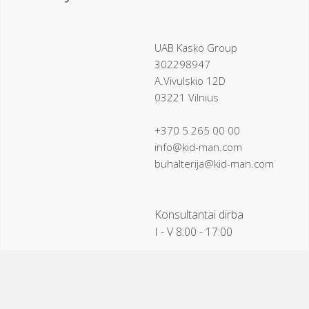
UAB Kasko Group
302298947
A.Vivulskio 12D
03221 Vilnius
+370 5 265 00 00
info@kid-man.com
buhalterija@kid-man.com
Konsultantai dirba
I - V 8:00 - 17:00