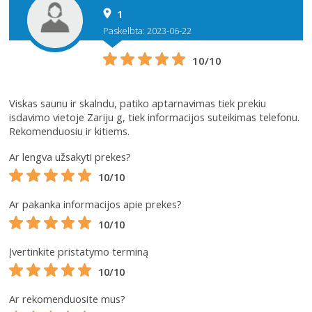
1
Paskelbta: 2023-06-22
10/10
Viskas saunu ir skalndu, patiko aptarnavimas tiek prekiu
isdavimo vietoje Zariju g, tiek informacijos suteikimas telefonu.
Rekomenduosiu ir kitiems.
Ar lengva užsakyti prekes?
10/10
Ar pakanka informacijos apie prekes?
10/10
Įvertinkite pristatymo terminą
10/10
Ar rekomenduosite mus?