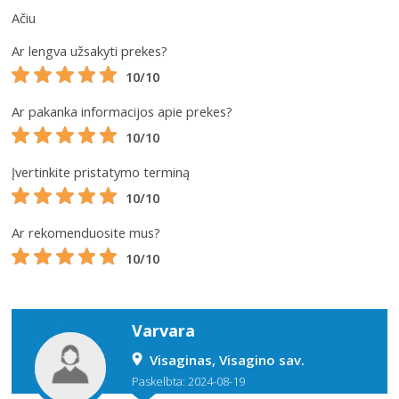
Ačiu
Ar lengva užsakyti prekes?
10/10
Ar pakanka informacijos apie prekes?
10/10
Įvertinkite pristatymo terminą
10/10
Ar rekomenduosite mus?
10/10
Varvara
Visaginas, Visagino sav.
Paskelbta: 2024-08-19