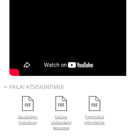
FAILAI ATSISIUNTIMUI
Naudojimo
Dažnai
Pagrindinė
instrukcija
užduodami
informacija
klausimai