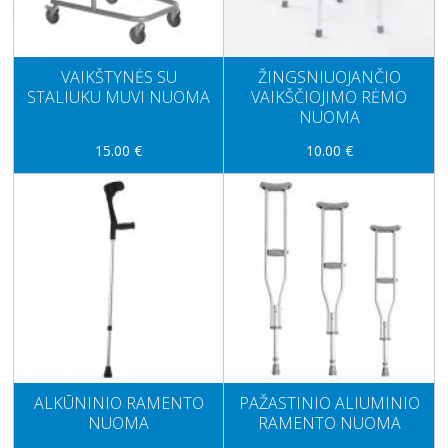
VAIKŠTYNĖS SU
ŽINGSNIUOJANČIO
STALIUKU MUVI NUOMA
VAIKŠČIOJIMO RĖMO
NUOMA
15.00 €
10.00 €
ALKŪNINIO RAMENTO
PAŽASTINIO ALIUMINIO
NUOMA
RAMENTO NUOMA