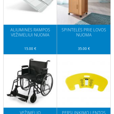
ALIUMINĖS RAMPOS
SPINTELĖS PRIE LOVOS
VEŽIMĖLIUI NUOMA
NUOMA
15.00 €
35.00 €
VEŽIMĖLIO
PERSLINKIMO LENTOS