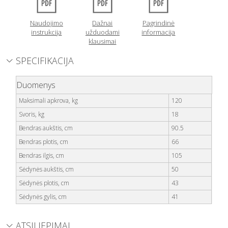
Naudojimo
Dažnai
Pagrindinė
instrukcija
užduodami
informacija
klausimai
SPECIFIKACIJA
Duomenys
Maksimali apkrova, kg
120
Svoris, kg
18
Bendras aukštis, cm
90.5
Bendras plotis, cm
66
Bendras ilgis, cm
105
Sėdynės aukštis, cm
50
Sėdynės plotis, cm
43
Sėdynės gylis, cm
41
ATSILIEPIMAI