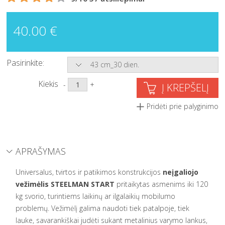
40.00 €
Pasirinkite:
43 cm_30 dien.
Kiekis
-
+
Į KREPŠELĮ
Pridėti prie palyginimo
APRAŠYMAS
Universalus, tvirtos ir patikimos konstrukcijos
neįgaliojo
vežimėlis STEELMAN START
pritaikytas asmenims iki 120
kg svorio, turintiems laikinų ar ilgalaikių mobilumo
problemų. Vežimėlį galima naudoti tiek patalpoje, tiek
lauke, savarankiškai judėti sukant metalinius varymo lankus,