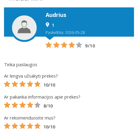
Audrius
1
Paskelbta: 2026-05-28
9/10
Tinka paslaugos
Ar lengva užsakyti prekes?
10/10
Ar pakanka informacijos apie prekes?
8/10
Ar rekomenduosite mus?
10/10