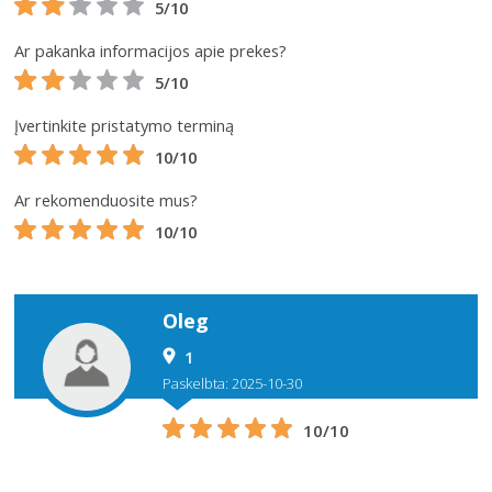
5/10
Ar pakanka informacijos apie prekes?
5/10
Įvertinkite pristatymo terminą
10/10
Ar rekomenduosite mus?
10/10
Oleg
1
Paskelbta: 2025-10-30
10/10