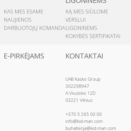
LIGONINĖMS
KAS MES ESAME
KĄ MES SIŪLOME
NAUJIENOS
VERSLUI
DARBUOTOJŲ KOMANDA
LIGONINĖMS
KOKYBĖS SERTIFIKATAI
E-PIRKĖJAMS
KONTAKTAI
UAB Kasko Group
302298947
A.Vivulskio 12D
03221 Vilnius
+370 5 265 00 00
info@kid-man.com
buhalterija@kid-man.com