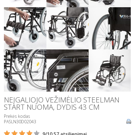
NEĮGALIOJO VEŽIMĖLIO STEELMAN
START NUOMA, DYDIS 43 CM
Prekės kodas
PASLN30D02043
9/10 57 atsiliepimai