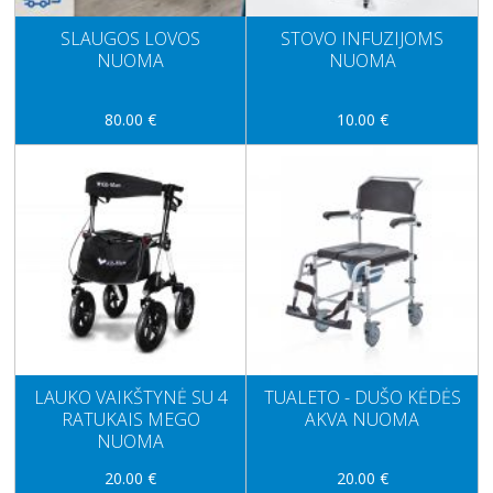
SLAUGOS LOVOS
STOVO INFUZIJOMS
NUOMA
NUOMA
80.00 €
10.00 €
LAUKO VAIKŠTYNĖ SU 4
TUALETO - DUŠO KĖDĖS
RATUKAIS MEGO
AKVA NUOMA
NUOMA
20.00 €
20.00 €