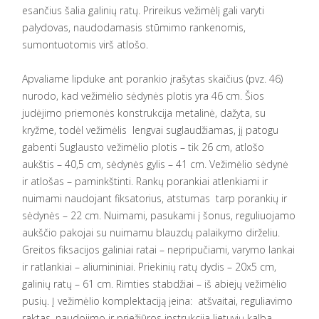
esančius šalia galinių ratų. Prireikus vežimėlį gali varyti
palydovas, naudodamasis stūmimo rankenomis,
sumontuotomis virš atlošo.
Apvaliame lipduke ant porankio įrašytas skaičius (pvz. 46)
nurodo, kad vežimėlio sėdynės plotis yra 46 cm. Šios
judėjimo priemonės konstrukcija metalinė, dažyta, su
kryžme, todėl vežimėlis lengvai suglaudžiamas, jį patogu
gabenti Suglausto vežimėlio plotis – tik 26 cm, atlošo
aukštis – 40,5 cm, sėdynės gylis – 41 cm. Vežimėlio sėdynė
ir atlošas – paminkštinti. Rankų porankiai atlenkiami ir
nuimami naudojant fiksatorius, atstumas tarp porankių ir
sėdynės – 22 cm. Nuimami, pasukami į šonus, reguliuojamo
aukščio pakojai su nuimamu blauzdų palaikymo dirželiu.
Greitos fiksacijos galiniai ratai – nepripučiami, varymo lankai
ir ratlankiai – aliumininiai. Priekinių ratų dydis – 20x5 cm,
galinių ratų – 61 cm. Rimties stabdžiai – iš abiejų vežimėlio
pusių. Į vežimėlio komplektaciją įeina: atšvaitai, reguliavimo
raktas, naudojimo ir priežiūros instrukcija lietuvių kalba.