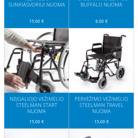
SUNKIASVORIUI NUOMA
BUFFALO NUOMA
15.00 €
6.00 €
NEĮGALIOJO VEŽIMĖLIO
PERVEŽIMO VEŽIMĖLIO
STEELMAN START
STEELMAN TRAVEL
NUOMA
NUOMA
15.00 €
15.00 €