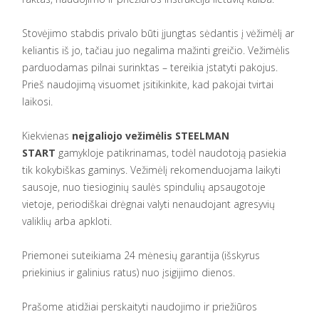
Stovėjimo stabdis privalo būti įjungtas sėdantis į vėžimėlį ar
keliantis iš jo, tačiau juo negalima mažinti greičio. Vežimėlis
parduodamas pilnai surinktas – tereikia įstatyti pakojus.
Prieš naudojimą visuomet įsitikinkite, kad pakojai tvirtai
laikosi.
Kiekvienas
neįgaliojo vežimėlis STEELMAN
START
gamykloje patikrinamas, todėl naudotoją pasiekia
tik kokybiškas gaminys. Vežimėlį rekomenduojama laikyti
sausoje, nuo tiesioginių saulės spindulių apsaugotoje
vietoje, periodiškai drėgnai valyti nenaudojant agresyvių
valiklių arba apkloti.
Priemonei suteikiama 24 mėnesių garantija (išskyrus
priekinius ir galinius ratus) nuo įsigijimo dienos.
Prašome atidžiai perskaityti naudojimo ir priežiūros