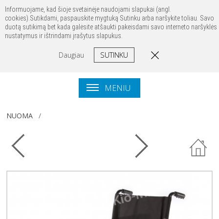
Prisijungti
Registruotis
Kontaktai
Informuojame, kad šioje svetainėje naudojami slapukai (angl.
cookies).Sutikdami, paspauskite mygtuką Sutinku arba naršykite toliau. Savo
duotą sutikimą bet kada galėsite atšaukti pakeisdami savo interneto naršyklės
nustatymus ir ištrindami įrašytus slapukus.
SUTINKU
Daugiau
MENIU
NUOMA