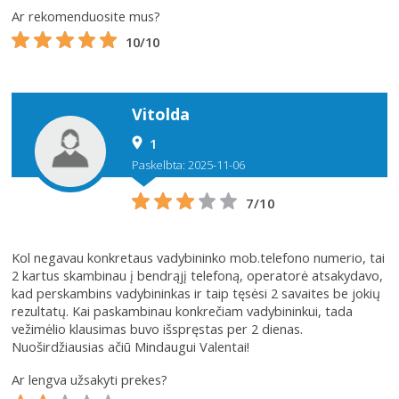
Ar rekomenduosite mus?
10/10
Vitolda
1
Paskelbta: 2025-11-06
7/10
Kol negavau konkretaus vadybininko mob.telefono numerio, tai
2 kartus skambinau į bendrąjį telefoną, operatorė atsakydavo,
kad perskambins vadybininkas ir taip tęsėsi 2 savaites be jokių
rezultatų. Kai paskambinau konkrečiam vadybininkui, tada
vežimėlio klausimas buvo išspręstas per 2 dienas.
Nuoširdžiausias ačiū Mindaugui Valentai!
Ar lengva užsakyti prekes?