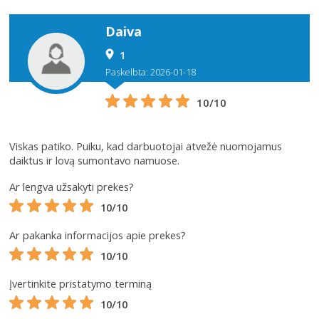
Daiva
1
Paskelbta: 2026-01-18
10/10
Viskas patiko. Puiku, kad darbuotojai atvežė nuomojamus
daiktus ir lovą sumontavo namuose.
Ar lengva užsakyti prekes?
10/10
Ar pakanka informacijos apie prekes?
10/10
Įvertinkite pristatymo terminą
10/10